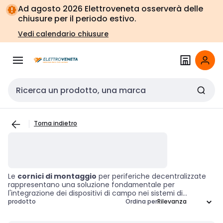
Vai alla
Vai
Ad agosto 2026 Elettroveneta osserverà delle
navigazione
alla
chiusure per il periodo estivo.
pagina
Vedi calendario chiusure
Cerca input
Torna indietro
Le
cornici di montaggio
per periferiche decentralizzate
rappresentano una soluzione fondamentale per
l'integrazione dei dispositivi di campo nei sistemi di
automazione industriale. Progettate per ospitare e
prodotto
Ordina per
supportare efficacemente i dispositivi di comunicazione su
reti fieldbus, queste cornici garantiscono un'installazione