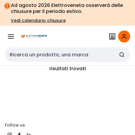
Vai alla
Vai
Ad agosto 2026 Elettroveneta osserverà delle
navigazione
alla
chiusure per il periodo estivo.
pagina
Vedi calendario chiusure
Cerca input
risultati trovati
Follow us