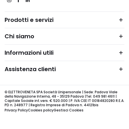
Prodotti e servizi
Chi siamo
Informazioni utili
Assistenza clienti
© ELETTROVENETA SPA Società Unipersonale | Sede: Padova Viale
della Navigazione Interna, 48 - 35129 Padova |Tel. 049 981 4611 |
Capitale Sociale int.vers. € 520.000 | P. IVA CEE IT 00184820280 R.E.A.
PD n. 248977 | Registro Imprese di Padova n. 44121bis
Privacy Policy
Cookies policy
Gestisci Cookies