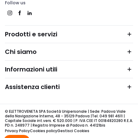
Follow us
Prodotti e servizi
Chi siamo
Informazioni utili
Assistenza clienti
© ELETTROVENETA SPA Società Unipersonale | Sede: Padova Viale
della Navigazione Interna, 48 - 35129 Padova |Tel. 049 981 4611 |
Capitale Sociale int.vers. € 520.000 | P. IVA CEE IT 00184820280 R.E.A.
PD n. 248977 | Registro Imprese di Padova n. 44121bis
Privacy Policy
Cookies policy
Gestisci Cookies