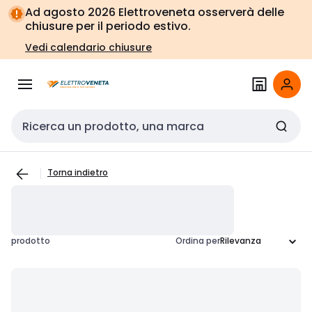
Vai alla
Vai
Ad agosto 2026 Elettroveneta osserverà delle
navigazione
alla
chiusure per il periodo estivo.
pagina
Vedi calendario chiusure
Cerca input
Torna indietro
prodotto
Ordina per