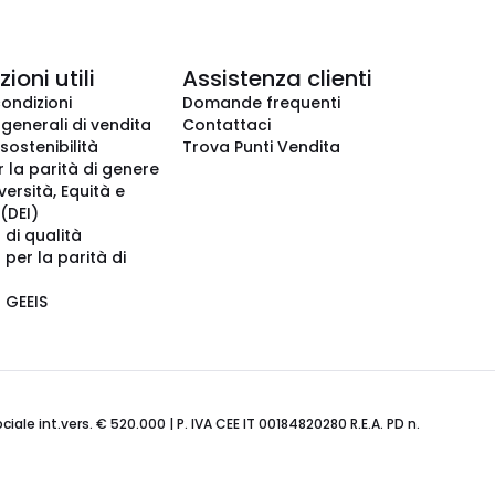
ioni utili
Assistenza clienti
condizioni
Domande frequenti
 generali di vendita
Contattaci
 sostenibilità
Trova Punti Vendita
r la parità di genere
iversità, Equità e
(DEI)
 di qualità
 per la parità di
o GEEIS
ale int.vers. € 520.000 | P. IVA CEE IT 00184820280 R.E.A. PD n.