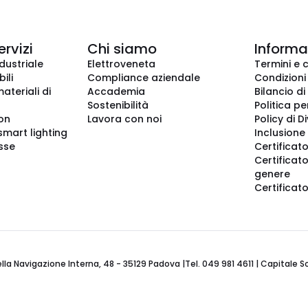
ervizi
Chi siamo
Informaz
dustriale
Elettroveneta
Termini e 
ili
Compliance aziendale
Condizioni
ateriali di
Accademia
Bilancio di
Sostenibilità
Politica pe
ion
Lavora con noi
Policy di D
smart lighting
Inclusione 
sse
Certificato
Certificato
genere
Certificat
 Navigazione Interna, 48 - 35129 Padova |Tel. 049 981 4611 | Capitale Soci