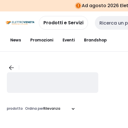
Vai alla
Vai
Ad agosto 2026 Elett
navigazione
alla
pagina
Prodotti e Servizi
Cerca input
News
Promozioni
Eventi
Brandshop
prodotto
Ordina per