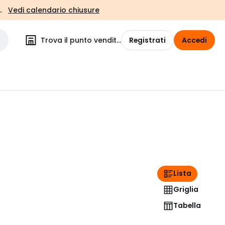
.
Vedi calendario chiusure
Trova il punto vendita
Registrati
Accedi
Lista
Griglia
Tabella