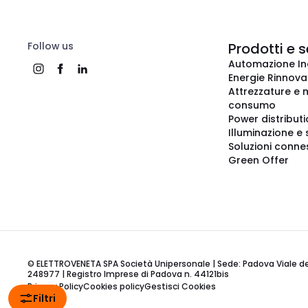
Follow us
Prodotti e s
Automazione In
Energie Rinnovab
Attrezzature e m
consumo
Power distribut
Illuminazione e 
Soluzioni conne
Green Offer
© ELETTROVENETA SPA Società Unipersonale | Sede: Padova Viale della
248977 | Registro Imprese di Padova n. 44121bis
Privacy Policy
Cookies policy
Gestisci Cookies
Filtri