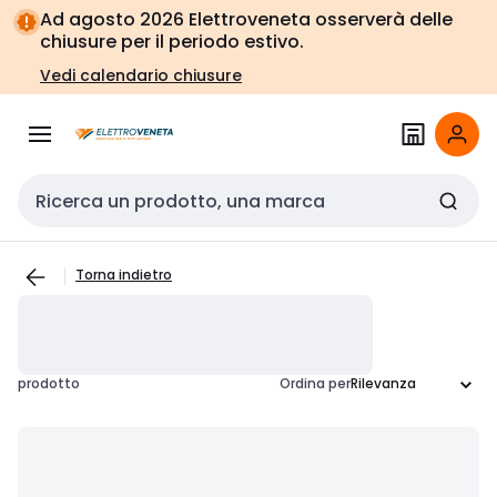
Vai alla
Vai
Ad agosto 2026 Elettroveneta osserverà delle
navigazione
alla
chiusure per il periodo estivo.
pagina
Vedi calendario chiusure
Cerca input
Torna indietro
prodotto
Ordina per