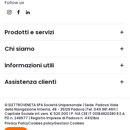
Follow us
Prodotti e servizi
Chi siamo
Informazioni utili
Assistenza clienti
© ELETTROVENETA SPA Società Unipersonale | Sede: Padova Viale
della Navigazione Interna, 48 - 35129 Padova |Tel. 049 981 4611 |
Capitale Sociale int.vers. € 520.000 | P. IVA CEE IT 00184820280 R.E.A.
PD n. 248977 | Registro Imprese di Padova n. 44121bis
Privacy Policy
Cookies policy
Gestisci Cookies