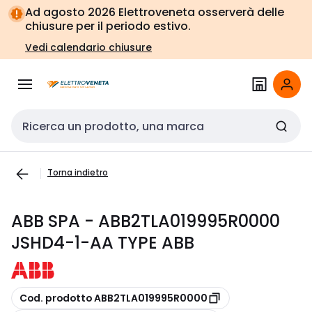
Vai alla
Vai
Ad agosto 2026 Elettroveneta osserverà delle
navigazione
alla
chiusure per il periodo estivo.
pagina
Vedi calendario chiusure
Cerca input
Torna indietro
ABB SPA - ABB2TLA019995R0000
JSHD4-1-AA TYPE ABB
copia
Cod. prodotto ABB2TLA019995R0000