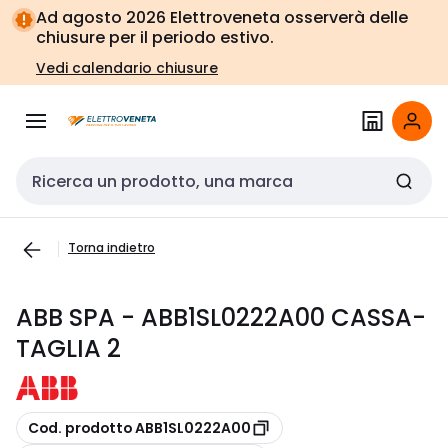
Vai alla
Vai
Ad agosto 2026 Elettroveneta osserverà delle
navigazione
alla
chiusure per il periodo estivo.
pagina
Vedi calendario chiusure
Cerca input
Torna indietro
ABB SPA - ABB1SL0222A00 CASSA-
TAGLIA 2
copia
Cod. prodotto ABB1SL0222A00