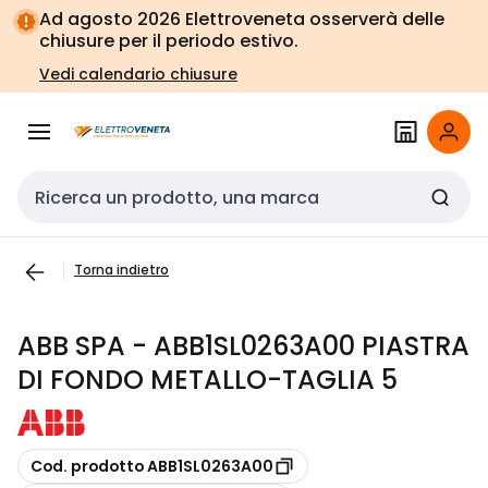
Vai alla
Vai
Ad agosto 2026 Elettroveneta osserverà delle
navigazione
alla
chiusure per il periodo estivo.
pagina
Vedi calendario chiusure
Cerca input
Torna indietro
ABB SPA - ABB1SL0263A00 PIASTRA
DI FONDO METALLO-TAGLIA 5
copia
Cod. prodotto ABB1SL0263A00