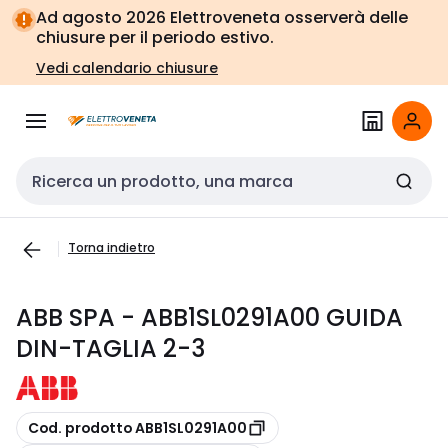
Vai alla
Vai
Ad agosto 2026 Elettroveneta osserverà delle
navigazione
alla
chiusure per il periodo estivo.
pagina
Vedi calendario chiusure
Cerca input
Torna indietro
ABB SPA - ABB1SL0291A00 GUIDA
DIN-TAGLIA 2-3
copia
Cod. prodotto ABB1SL0291A00