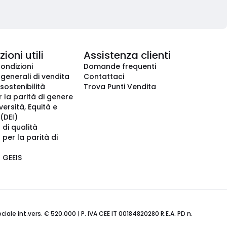
ioni utili
Assistenza clienti
condizioni
Domande frequenti
 generali di vendita
Contattaci
 sostenibilità
Trova Punti Vendita
r la parità di genere
iversità, Equità e
(DEI)
 di qualità
 per la parità di
o GEEIS
ale int.vers. € 520.000 | P. IVA CEE IT 00184820280 R.E.A. PD n.