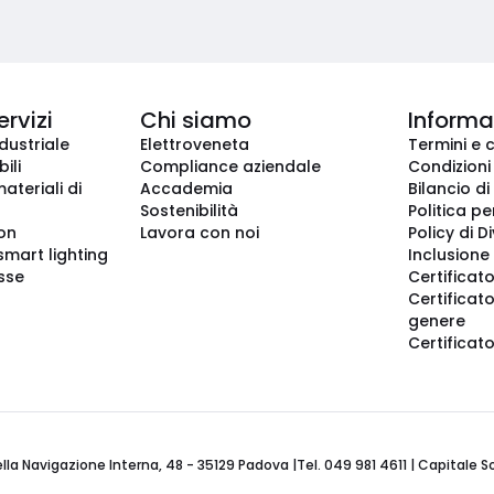
ervizi
Chi siamo
Informaz
dustriale
Elettroveneta
Termini e 
ili
Compliance aziendale
Condizioni
ateriali di
Accademia
Bilancio di
Sostenibilità
Politica pe
ion
Lavora con noi
Policy di D
smart lighting
Inclusione 
sse
Certificato
Certificato
genere
Certificat
 Navigazione Interna, 48 - 35129 Padova |Tel. 049 981 4611 | Capitale Soci