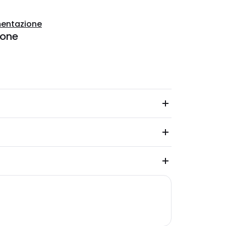
entazione
ione