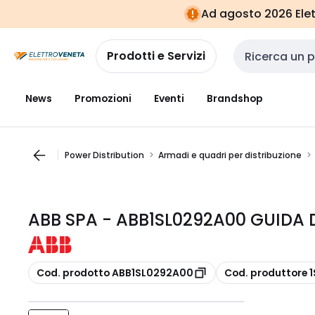
Vai alla
Vai
Ad agosto 2026 Elett
navigazione
alla
pagina
Prodotti e Servizi
Cerca input
News
Promozioni
Eventi
Brandshop
Power Distribution
Armadi e quadri per distribuzione
ABB SPA - ABB1SL0292A00 GUIDA 
copia
copia
Cod. prodotto ABB1SL0292A00
Cod. produttore 