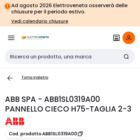
Vai alla
Vai
Ad agosto 2026 Elettroveneta osserverà delle
navigazione
alla
chiusure per il periodo estivo.
pagina
Vedi calendario chiusure
Cerca input
Torna indietro
ABB SPA - ABB1SL0319A00
PANNELLO CIECO H75-TAGLIA 2-3
copia
Cod. prodotto ABB1SL0319A00