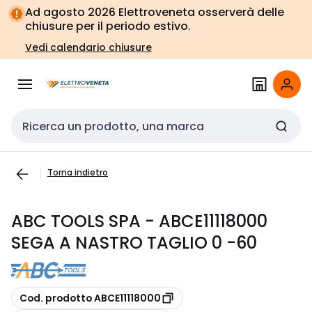
Vai alla
Vai
Ad agosto 2026 Elettroveneta osserverà delle
navigazione
alla
chiusure per il periodo estivo.
pagina
Vedi calendario chiusure
Cerca input
Torna indietro
ABC TOOLS SPA - ABCE11118000
SEGA A NASTRO TAGLIO 0 -60
copia
Cod. prodotto ABCE11118000