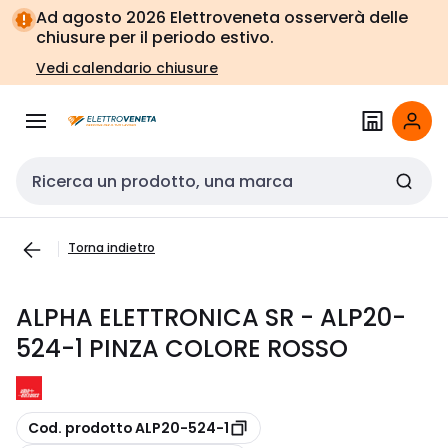
Vai alla
Vai
Ad agosto 2026 Elettroveneta osserverà delle
navigazione
alla
chiusure per il periodo estivo.
pagina
Vedi calendario chiusure
Cerca input
Torna indietro
ALPHA ELETTRONICA SR - ALP20-
524-1 PINZA COLORE ROSSO
copia
Cod. prodotto ALP20-524-1