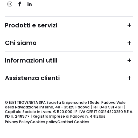
Prodotti e servizi
Chi siamo
Informazioni utili
Assistenza clienti
© ELETTROVENETA SPA Società Unipersonale | Sede: Padova Viale
della Navigazione Interna, 48 - 35129 Padova |Tel. 049 981 4611 |
Capitale Sociale int.vers. € 520.000 | P. IVA CEE IT 00184820280 R.E.A.
PD n. 248977 | Registro Imprese di Padova n. 44121bis
Privacy Policy
Cookies policy
Gestisci Cookies