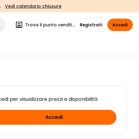
.
Vedi calendario chiusure
Trova il punto vendita
Registrati
Accedi
edi per visualizzare prezzi e disponibilità
Accedi