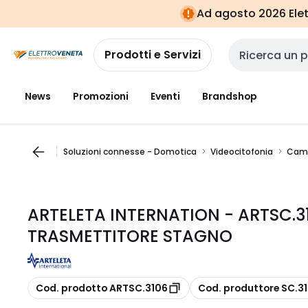
Vai alla
Vai
Ad agosto 2026 Elett
navigazione
alla
pagina
Prodotti e Servizi
Cerca input
News
Promozioni
Eventi
Brandshop
Soluzioni connesse - Domotica
Videocitofonia
Camp
ARTELETA INTERNATION - ARTSC.3
TRASMETTITORE STAGNO
copia
copia
Cod. prodotto ARTSC.3106
Cod. produttore SC.3