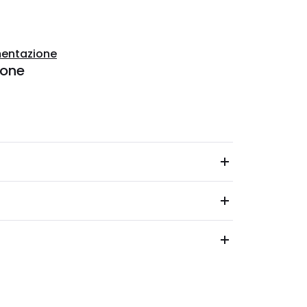
entazione
ione