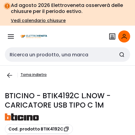
Vai alla
Vai
Ad agosto 2026 Elettroveneta osserverà delle
navigazione
alla
chiusure per il periodo estivo.
pagina
Vedi calendario chiusure
Cerca input
Torna indietro
BTICINO - BTIK4192C L.NOW -
CARICATORE USB TIPO C 1M
copia
Cod. prodotto BTIK4192C