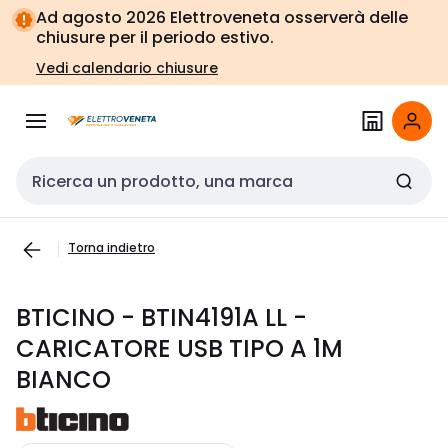
Vai alla
Vai
Ad agosto 2026 Elettroveneta osserverà delle
navigazione
alla
chiusure per il periodo estivo.
pagina
Vedi calendario chiusure
Cerca input
Torna indietro
BTICINO - BTIN4191A LL -
CARICATORE USB TIPO A 1M
BIANCO