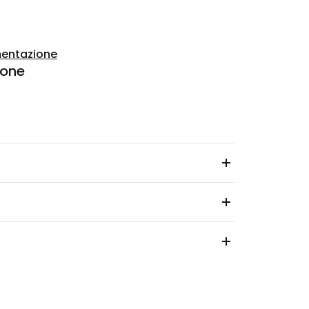
entazione
ione