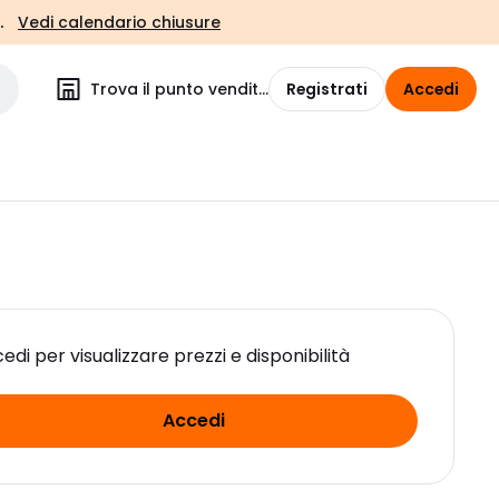
.
Vedi calendario chiusure
Trova il punto vendita
Registrati
Accedi
edi per visualizzare prezzi e disponibilità
Accedi