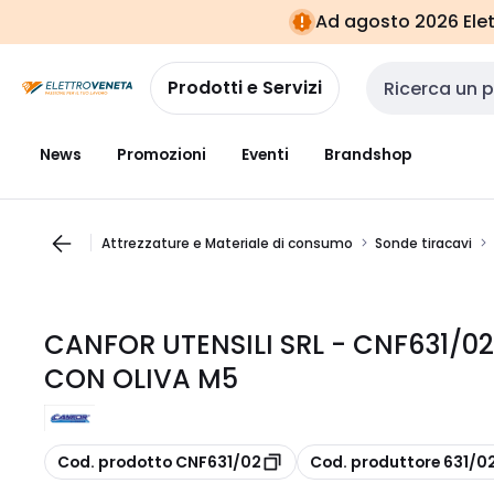
Vai alla
Vai
Ad agosto 2026 Elett
navigazione
alla
pagina
Prodotti e Servizi
Cerca input
News
Promozioni
Eventi
Brandshop
Attrezzature e Materiale di consumo
Sonde tiracavi
CANFOR UTENSILI SRL - CNF631/0
CON OLIVA M5
copia
copia
Cod. prodotto CNF631/02
Cod. produttore 631/0