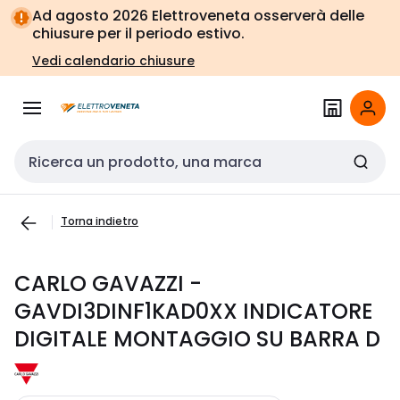
Vai alla
Vai
Ad agosto 2026 Elettroveneta osserverà delle
navigazione
alla
chiusure per il periodo estivo.
pagina
Vedi calendario chiusure
Cerca input
Torna indietro
CARLO GAVAZZI -
GAVDI3DINF1KAD0XX INDICATORE
DIGITALE MONTAGGIO SU BARRA D