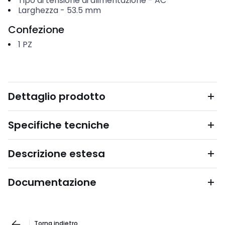
Tipo di tensione di alimentazione
-
AC
Larghezza
-
53.5
mm
Confezione
1
PZ
Dettaglio prodotto
Specifiche tecniche
Descrizione estesa
Documentazione
Torna indietro