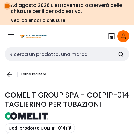
Vai alla
Vai
Ad agosto 2026 Elettroveneta osserverà delle
navigazione
alla
chiusure per il periodo estivo.
pagina
Vedi calendario chiusure
Cerca input
Torna indietro
COMELIT GROUP SPA - COEPIP-014
TAGLIERINO PER TUBAZIONI
copia
Cod. prodotto COEPIP-014