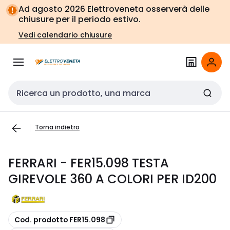
Vai alla
Vai
Ad agosto 2026 Elettroveneta osserverà delle
navigazione
alla
chiusure per il periodo estivo.
pagina
Vedi calendario chiusure
Cerca input
Torna indietro
FERRARI - FER15.098 TESTA
GIREVOLE 360 A COLORI PER ID200
copia
Cod. prodotto FER15.098