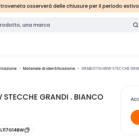
roveneta osserverà delle chiusure per il periodo estivo
ficazione
Materiale di identificazione
GRABL117G14BW STECCHE GRAND
W STECCHE GRANDI . BIANCO
Acc
BL117G14BW