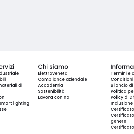
ervizi
Chi siamo
Informaz
dustriale
Elettroveneta
Termini e 
ili
Compliance aziendale
Condizioni
ateriali di
Accademia
Bilancio di
Sostenibilità
Politica pe
ion
Lavora con noi
Policy di D
smart lighting
Inclusione 
sse
Certificato
Certificato
genere
Certificat