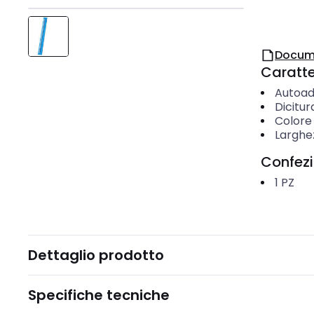
Docum
Caratter
Autoad
Dicitur
Colore
Larghe
Confez
1
PZ
Dettaglio prodotto
Specifiche tecniche