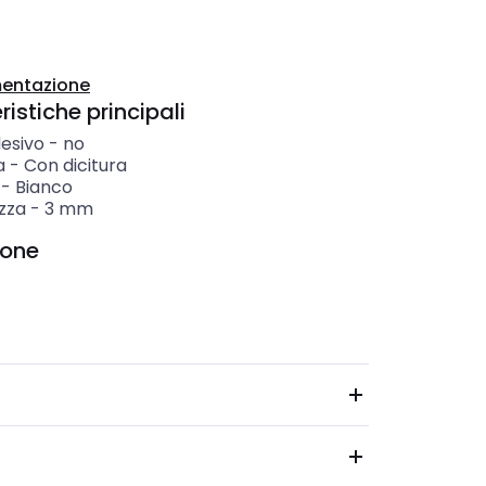
entazione
istiche principali
esivo
-
no
a
-
Con dicitura
-
Bianco
zza
-
3
mm
ione