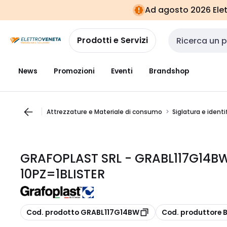
Vai alla
Vai
Ad agosto 2026 Elett
navigazione
alla
pagina
Prodotti e Servizi
Cerca input
News
Promozioni
Eventi
Brandshop
Attrezzature e Materiale di consumo
Siglatura e identi
GRAFOPLAST SRL - GRABL117G14B
10PZ=1BLISTER
copia
copia
Cod. prodotto GRABL117G14BW
Cod. produttore 