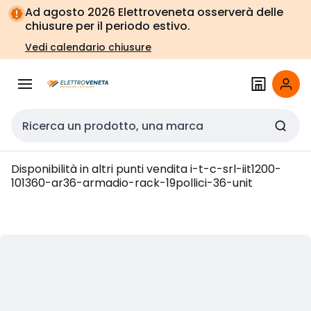
Vai alla
Vai
Ad agosto 2026 Elettroveneta osserverà delle
navigazione
alla
chiusure per il periodo estivo.
pagina
Vedi calendario chiusure
Cerca input
Disponibilità in altri punti vendita
i-t-c-srl-iit1200-
101360-ar36-armadio-rack-19pollici-36-unit