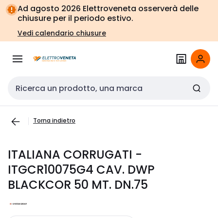
Vai alla
Vai
Ad agosto 2026 Elettroveneta osserverà delle
navigazione
alla
chiusure per il periodo estivo.
pagina
Vedi calendario chiusure
Cerca input
Torna indietro
ITALIANA CORRUGATI -
ITGCR10075G4 CAV. DWP
BLACKCOR 50 MT. DN.75