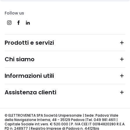
Follow us
Prodotti e servizi
Chi siamo
Informazioni utili
Assistenza clienti
© ELETTROVENETA SPA Società Unipersonale | Sede: Padova Viale
della Navigazione Interna, 48 - 35129 Padova |Tel. 049 981 4611 |
Capitale Sociale int.vers. € 520.000 | P. IVA CEE IT 00184820280 R.E.A.
PD n. 248977 | Registro Imprese di Padova n. 44121bis