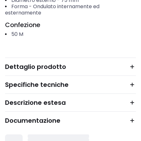
Diametro esterno
-
75
mm
Forma
-
Ondulato internamente ed
esternamente
Confezione
50
M
Dettaglio prodotto
Specifiche tecniche
Descrizione estesa
Documentazione