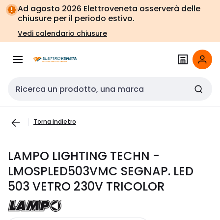
Vai alla
Vai
Ad agosto 2026 Elettroveneta osserverà delle
navigazione
alla
chiusure per il periodo estivo.
pagina
Vedi calendario chiusure
Cerca input
Torna indietro
LAMPO LIGHTING TECHN -
LMOSPLED503VMC SEGNAP. LED
503 VETRO 230V TRICOLOR