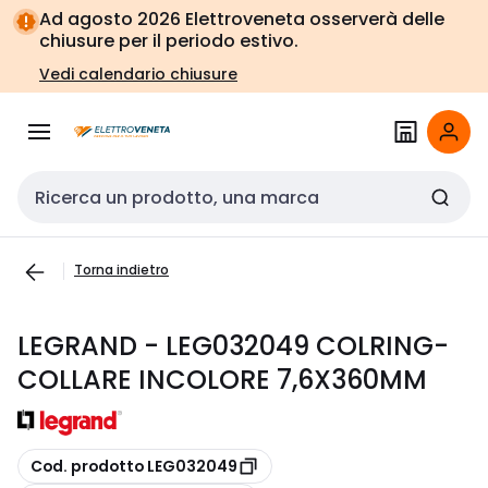
Vai alla
Vai
Ad agosto 2026 Elettroveneta osserverà delle
navigazione
alla
chiusure per il periodo estivo.
pagina
Vedi calendario chiusure
Cerca input
Torna indietro
LEGRAND - LEG032049 COLRING-
COLLARE INCOLORE 7,6X360MM
copia
Cod. prodotto LEG032049