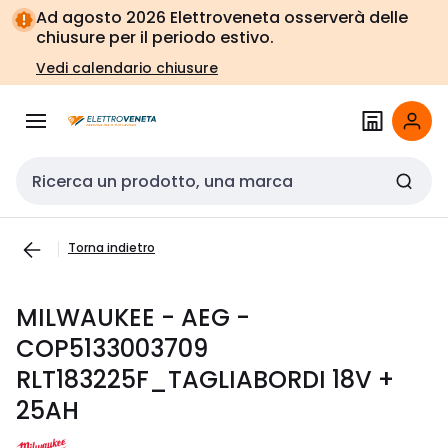
Vai alla
Vai
Ad agosto 2026 Elettroveneta osserverà delle
navigazione
alla
chiusure per il periodo estivo.
pagina
Vedi calendario chiusure
Cerca input
Torna indietro
MILWAUKEE - AEG -
COP5133003709
RLT183225F_TAGLIABORDI 18V +
25AH