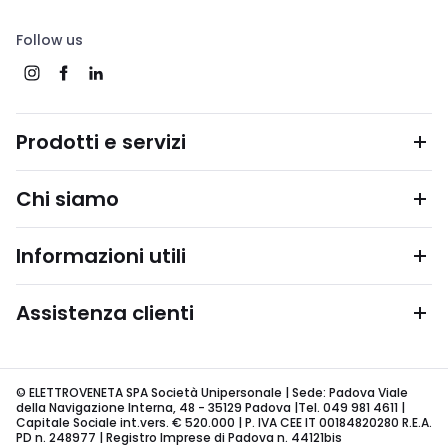
Follow us
Prodotti e servizi
Chi siamo
Informazioni utili
Assistenza clienti
© ELETTROVENETA SPA Società Unipersonale | Sede: Padova Viale
della Navigazione Interna, 48 - 35129 Padova |Tel. 049 981 4611 |
Capitale Sociale int.vers. € 520.000 | P. IVA CEE IT 00184820280 R.E.A.
PD n. 248977 | Registro Imprese di Padova n. 44121bis