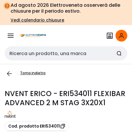
Vai alla
Vai
Ad agosto 2026 Elettroveneta osserverà delle
navigazione
alla
chiusure per il periodo estivo.
pagina
Vedi calendario chiusure
Cerca input
Torna indietro
NVENT ERICO - ERI534011 FLEXIBAR
ADVANCED 2 M STAG 3X20X1
copia
Cod. prodotto ERI534011