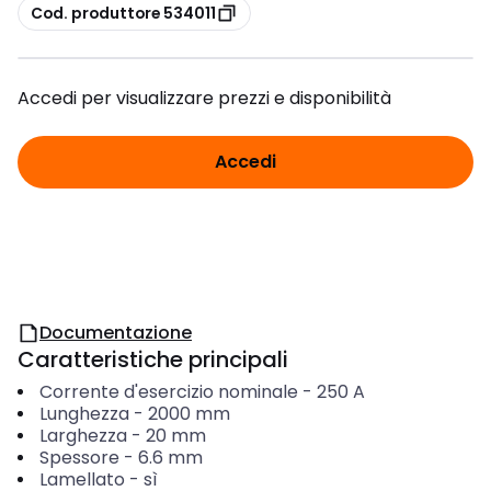
copia
Cod. produttore 534011
Accedi per visualizzare prezzi e disponibilità
Accedi
Documentazione
Caratteristiche principali
Corrente d'esercizio nominale
-
250
A
Lunghezza
-
2000
mm
Larghezza
-
20
mm
Spessore
-
6.6
mm
Lamellato
-
sì