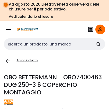
Vai alla
Vai
Ad agosto 2026 Elettroveneta osserverà delle
navigazione
alla
chiusure per il periodo estivo.
pagina
Vedi calendario chiusure
Cerca input
Torna indietro
OBO BETTERMANN - OBO7400463
DUG 250-3 6 COPERCHIO
MONTAGGIO