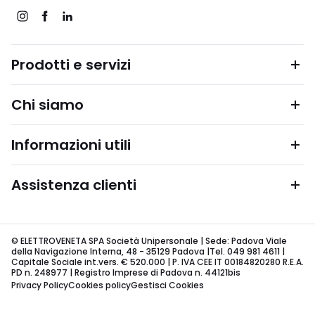
Prodotti e servizi
Chi siamo
Informazioni utili
Assistenza clienti
© ELETTROVENETA SPA Società Unipersonale | Sede: Padova Viale
della Navigazione Interna, 48 - 35129 Padova |Tel. 049 981 4611 |
Capitale Sociale int.vers. € 520.000 | P. IVA CEE IT 00184820280 R.E.A.
PD n. 248977 | Registro Imprese di Padova n. 44121bis
Privacy Policy
Cookies policy
Gestisci Cookies