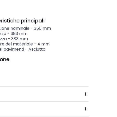
istiche principali
ione nominale
-
350
mm
zza
-
383
mm
zza
-
383
mm
re del materiale
-
4
mm
ei pavimenti
-
Asciutto
ione