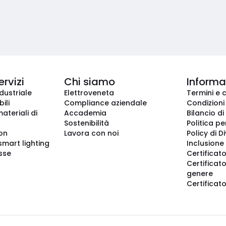
ervizi
Chi siamo
Informaz
dustriale
Elettroveneta
Termini e 
ili
Compliance aziendale
Condizioni
ateriali di
Accademia
Bilancio di
Sostenibilità
Politica pe
ion
Lavora con noi
Policy di D
smart lighting
Inclusione 
sse
Certificato
Certificato
genere
Certificat