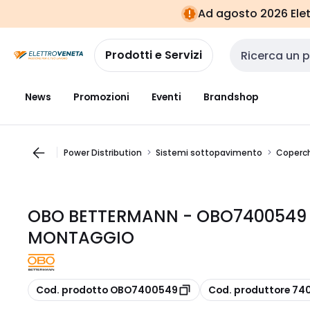
Vai alla
Vai
Ad agosto 2026 Elett
navigazione
alla
pagina
Prodotti e Servizi
Cerca input
News
Promozioni
Eventi
Brandshop
Power Distribution
Sistemi sottopavimento
Coperch
OBO BETTERMANN - OBO7400549 
MONTAGGIO
copia
copia
Cod. prodotto OBO7400549
Cod. produttore 7