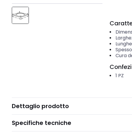
Caratter
Dimens
Larghe
Lunghe
Spesso
Cura d
Confez
1
PZ
Dettaglio prodotto
Specifiche tecniche