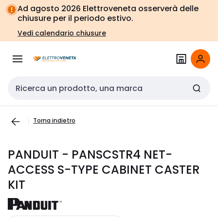
Vai alla
Vai
Ad agosto 2026 Elettroveneta osserverà delle
navigazione
alla
chiusure per il periodo estivo.
pagina
Vedi calendario chiusure
Cerca input
Torna indietro
PANDUIT - PANSCSTR4 NET-
ACCESS S-TYPE CABINET CASTER
KIT