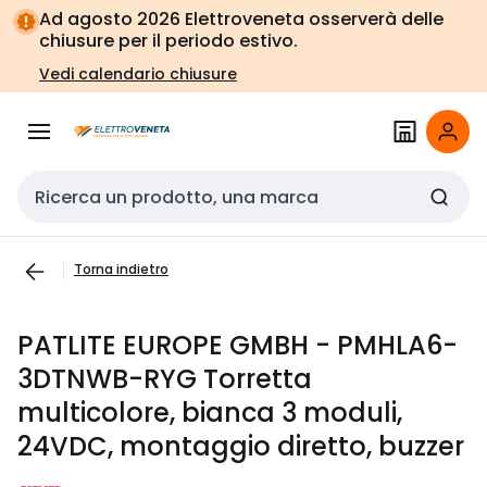
Vai alla
Vai
Ad agosto 2026 Elettroveneta osserverà delle
navigazione
alla
chiusure per il periodo estivo.
pagina
Vedi calendario chiusure
Cerca input
Torna indietro
PATLITE EUROPE GMBH - PMHLA6-
3DTNWB-RYG Torretta
multicolore, bianca 3 moduli,
24VDC, montaggio diretto, buzzer