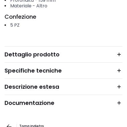
Profondità
-
159
mm
Materiale
-
Altro
Confezione
5
PZ
Dettaglio prodotto
Specifiche tecniche
Descrizione estesa
Documentazione
Torna indietro