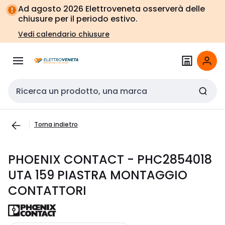
Vai alla
Vai
Ad agosto 2026 Elettroveneta osserverà delle
navigazione
alla
chiusure per il periodo estivo.
pagina
Vedi calendario chiusure
Cerca input
Torna indietro
PHOENIX CONTACT - PHC2854018
UTA 159 PIASTRA MONTAGGIO
CONTATTORI