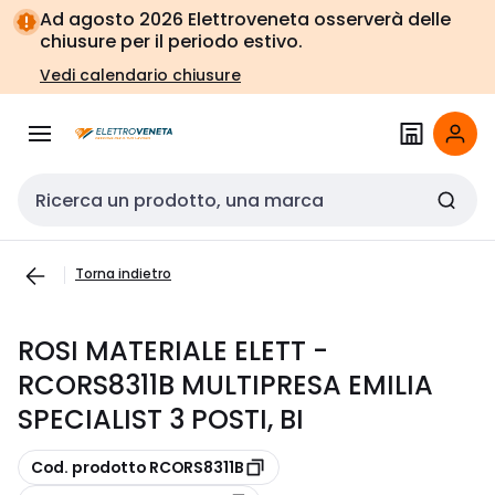
Vai alla
Vai
Ad agosto 2026 Elettroveneta osserverà delle
navigazione
alla
chiusure per il periodo estivo.
pagina
Vedi calendario chiusure
Cerca input
Torna indietro
ROSI MATERIALE ELETT -
RCORS8311B MULTIPRESA EMILIA
SPECIALIST 3 POSTI, BI
copia
Cod. prodotto RCORS8311B