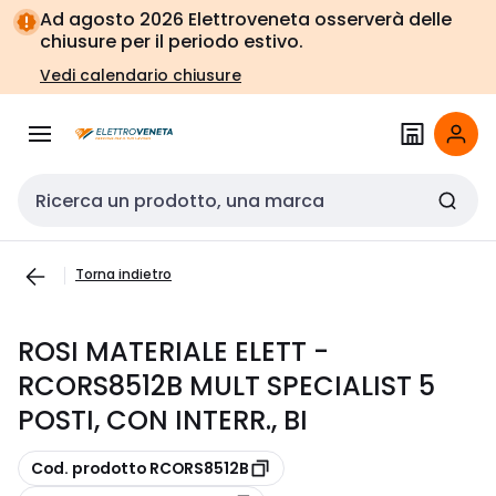
Vai alla
Vai
Ad agosto 2026 Elettroveneta osserverà delle
navigazione
alla
chiusure per il periodo estivo.
pagina
Vedi calendario chiusure
Cerca input
Torna indietro
ROSI MATERIALE ELETT -
RCORS8512B MULT SPECIALIST 5
POSTI, CON INTERR., BI
copia
Cod. prodotto RCORS8512B