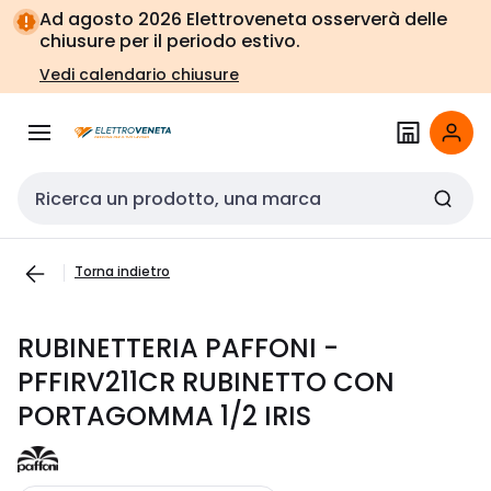
Vai alla
Vai
Ad agosto 2026 Elettroveneta osserverà delle
navigazione
alla
chiusure per il periodo estivo.
pagina
Vedi calendario chiusure
Cerca input
Torna indietro
RUBINETTERIA PAFFONI -
PFFIRV211CR RUBINETTO CON
PORTAGOMMA 1/2 IRIS