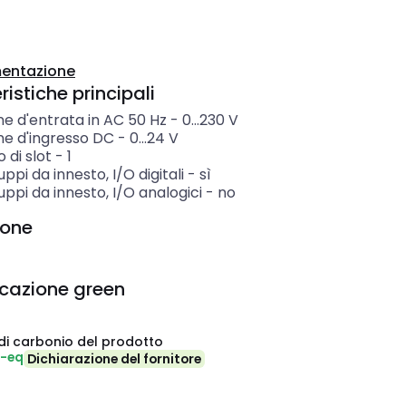
entazione
istiche principali
e d'entrata in AC 50 Hz
-
0...230
V
ne d'ingresso DC
-
0...24
V
 di slot
-
1
ppi da innesto, I/O digitali
-
sì
ppi da innesto, I/O analogici
-
no
ione
icazione green
di carbonio del prodotto
₂-eq
Dichiarazione del fornitore