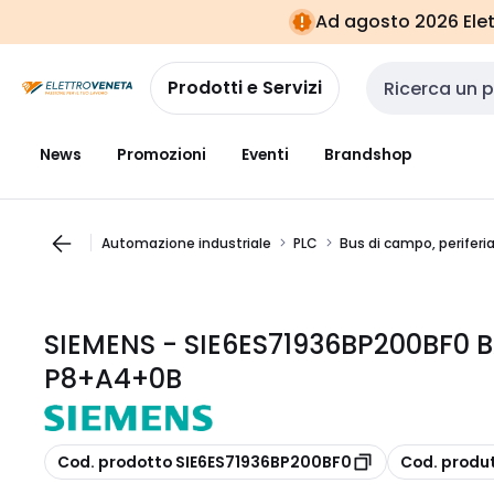
Vai alla
Vai
Ad agosto 2026 Elett
navigazione
alla
pagina
Prodotti e Servizi
Cerca input
News
Promozioni
Eventi
Brandshop
Automazione industriale
PLC
Bus di campo, periferi
SIEMENS - SIE6ES71936BP200BF0 B
P8+A4+0B
copia
copia
Cod. prodotto SIE6ES71936BP200BF0
Cod. produ