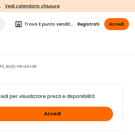
.
Vedi calendario chiusure
Trova il punto vendita
Registrati
Accedi
 F0, BU20-P8+A4+0B
edi per visualizzare prezzi e disponibilità
Accedi