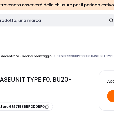
roveneta osserverà delle chiusure per il periodo estivo
a decentrata - Rack di montaggio
SIE6ES71936BP200BF0 BASEUNIT TYPE
ASEUNIT TYPE F0, BU20-
Acc
ttore 6ES71936BP200BF0