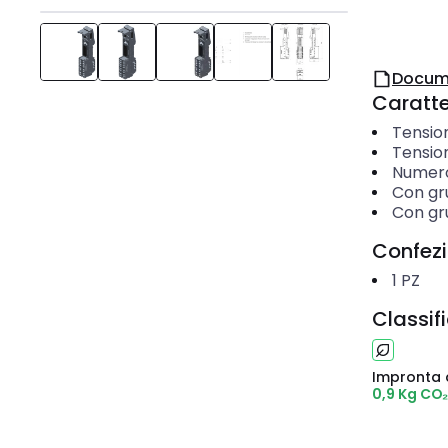
Docum
Caratter
Tension
Tensio
Numero
Con gru
Con gru
Confez
1
PZ
Classif
Impronta 
0,9 Kg CO