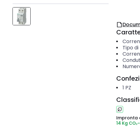
Docum
Caratter
Corren
Tipo di
Corren
Condut
Numero 
Confez
1
PZ
Classif
Impronta 
14 Kg CO₂