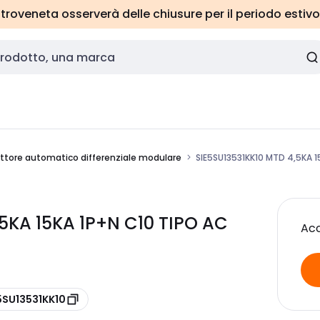
roveneta osserverà delle chiusure per il periodo estivo
uttore automatico differenziale modulare
SIE5SU13531KK10 MTD 4,5KA 
,5KA 15KA 1P+N C10 TIPO AC
Acc
5SU13531KK10