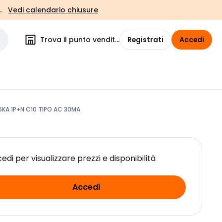
.
Vedi calendario chiusure
Trova il punto vendita
Registrati
Accedi
15KA 1P+N C10 TIPO AC 30MA
edi per visualizzare prezzi e disponibilità
Accedi