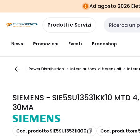
Vai alla
Vai
Ad agosto 2026 Elett
navigazione
alla
pagina
Prodotti e Servizi
Cerca input
News
Promozioni
Eventi
Brandshop
Power Distribution
Interr. autom-differenziali
Interr
SIEMENS - SIE5SU13531KK10 MTD 4
30MA
copia
copia
Cod. prodotto SIE5SU13531KK10
Cod. produttore 