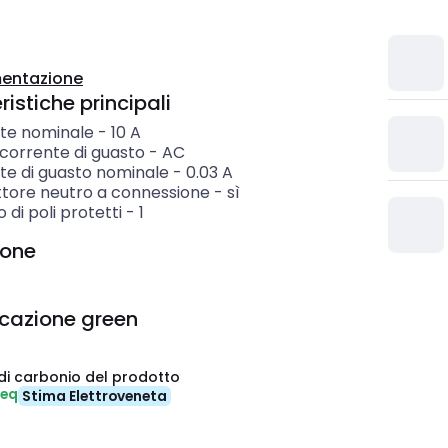
entazione
istiche principali
te nominale
-
10
A
 corrente di guasto
-
AC
te di guasto nominale
-
0.03
A
tore neutro a connessione
-
sì
di poli protetti
-
1
ione
icazione green
di carbonio del prodotto
-eq
Stima Elettroveneta