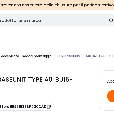
roveneta osserverà delle chiusure per il periodo estivo
a decentrata - Rack di montaggio
SIE6ES71936BP200DA0 BASEUNIT TYPE
ASEUNIT TYPE A0, BU15-
Acc
uttore 6ES71936BP200DA0