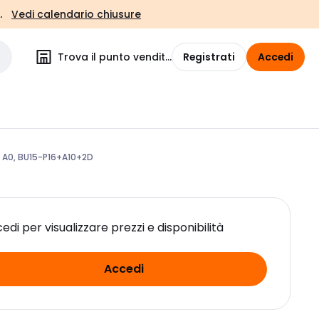
.
Vedi calendario chiusure
Trova il punto vendita
Registrati
Accedi
 A0, BU15-P16+A10+2D
edi per visualizzare prezzi e disponibilità
Accedi