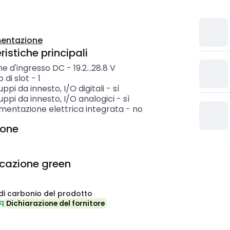
entazione
istiche principali
ne d'ingresso DC
-
19.2...28.8
V
 di slot
-
1
ppi da innesto, I/O digitali
-
sì
ppi da innesto, I/O analogici
-
sì
imentazione elettrica integrata
-
no
ione
icazione green
di carbonio del prodotto
eq
Dichiarazione del fornitore