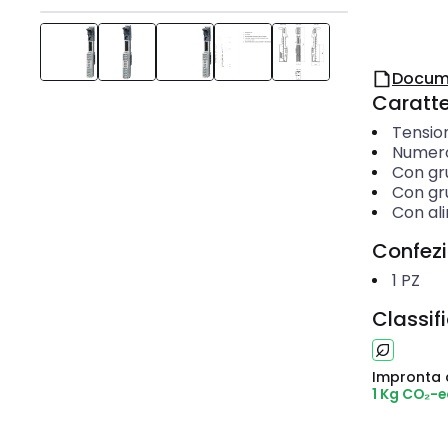
Docum
Caratter
Tensio
Numero
Con gru
Con gru
Con al
Confez
1
PZ
Classif
Impronta 
1 Kg CO₂-