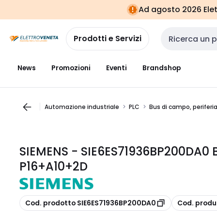
Vai alla
Vai
Ad agosto 2026 Elett
navigazione
alla
pagina
Prodotti e Servizi
Cerca input
News
Promozioni
Eventi
Brandshop
Automazione industriale
PLC
Bus di campo, periferi
SIEMENS - SIE6ES71936BP200DA0 B
P16+A10+2D
copia
copia
Cod. prodotto SIE6ES71936BP200DA0
Cod. prod