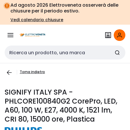
Vai alla
Vai
Ad agosto 2026 Elettroveneta osserverà delle
navigazione
alla
chiusure per il periodo estivo.
pagina
Vedi calendario chiusure
Cerca input
Torna indietro
SIGNIFY ITALY SPA -
PHLCORE100840G2 CorePro, LED,
A60, 100 W, E27, 4000 K, 1521 lm,
CRI 80, 15000 ore, Plastica