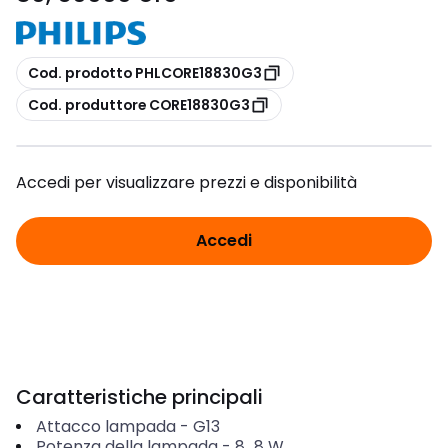
copia
Cod. prodotto PHLCORE18830G3
copia
Cod. produttore CORE18830G3
Accedi per visualizzare prezzi e disponibilità
Accedi
Caratteristiche principali
Attacco lampada
-
G13
Potenza della lampada
-
8...8
W