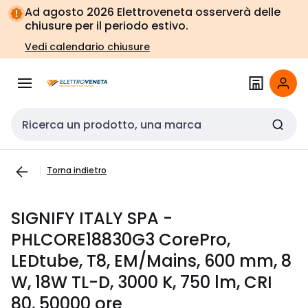
Vai alla
Vai
Ad agosto 2026 Elettroveneta osserverà delle
navigazione
alla
chiusure per il periodo estivo.
pagina
Vedi calendario chiusure
Cerca input
Torna indietro
SIGNIFY ITALY SPA -
PHLCORE18830G3 CorePro,
LEDtube, T8, EM/Mains, 600 mm, 8
W, 18W TL-D, 3000 K, 750 lm, CRI
80, 50000 ore