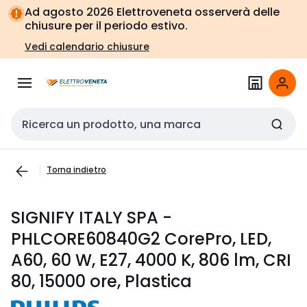
Vai alla
Vai
Ad agosto 2026 Elettroveneta osserverà delle
navigazione
alla
chiusure per il periodo estivo.
pagina
Vedi calendario chiusure
Cerca input
Torna indietro
SIGNIFY ITALY SPA -
PHLCORE60840G2 CorePro, LED,
A60, 60 W, E27, 4000 K, 806 lm, CRI
80, 15000 ore, Plastica