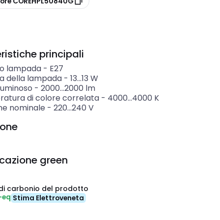
tore COREHPL50840G
istiche principali
o lampada
-
E27
a della lampada
-
13...13
W
 luminoso
-
2000...2000
lm
atura di colore correlata
-
4000...4000
K
ne nominale
-
220...240
V
ione
icazione green
di carbonio del prodotto
-eq
Stima Elettroveneta