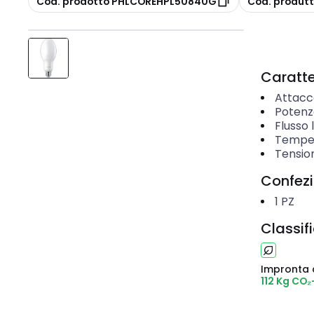
Cod. prodotto PHLCOREHPL50840G
Cod. produt
Caratter
Attacc
Potenz
Flusso
Temper
Tensio
Confez
1
PZ
Classif
Impronta 
112 Kg CO₂