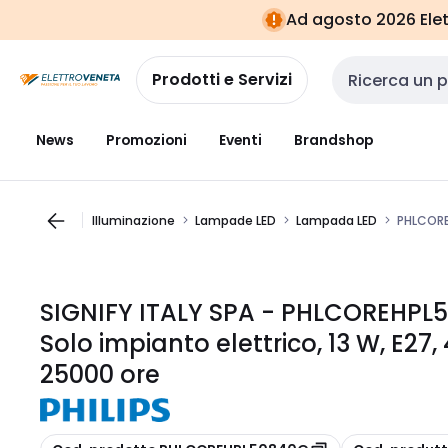
Vai alla
Vai
Ad agosto 2026 Elett
navigazione
alla
pagina
Prodotti e Servizi
Cerca input
News
Promozioni
Eventi
Brandshop
Illuminazione
Lampade LED
Lampada LED
PHLCOREH
SIGNIFY ITALY SPA - PHLCOREHPL5
Solo impianto elettrico, 13 W, E27,
25000 ore
copia
copia