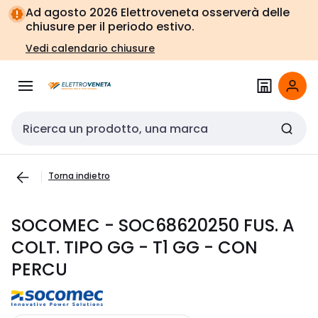
Vai alla
Vai
Ad agosto 2026 Elettroveneta osserverà delle
navigazione
alla
chiusure per il periodo estivo.
pagina
Vedi calendario chiusure
Cerca input
Torna indietro
SOCOMEC - SOC68620250 FUS. A
COLT. TIPO GG - T1 GG - CON
PERCU