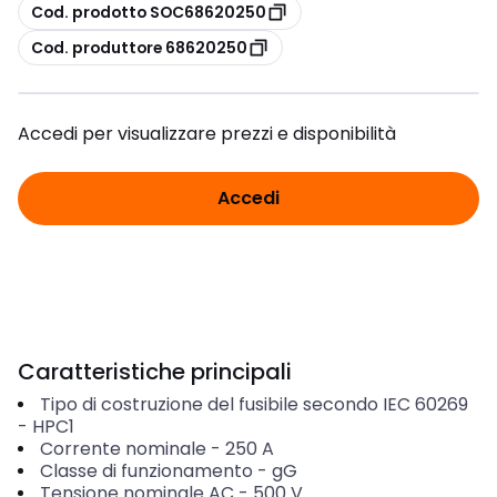
copia
Cod. prodotto SOC68620250
copia
Cod. produttore 68620250
Accedi per visualizzare prezzi e disponibilità
Accedi
Caratteristiche principali
Tipo di costruzione del fusibile secondo IEC 60269
-
HPC1
Corrente nominale
-
250
A
Classe di funzionamento
-
gG
Tensione nominale AC
-
500
V