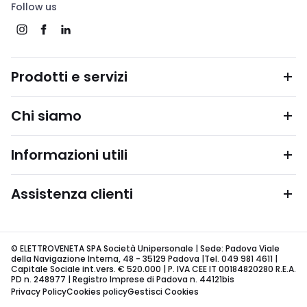
Follow us
Prodotti e servizi
Chi siamo
Informazioni utili
Assistenza clienti
© ELETTROVENETA SPA Società Unipersonale | Sede: Padova Viale
della Navigazione Interna, 48 - 35129 Padova |Tel. 049 981 4611 |
Capitale Sociale int.vers. € 520.000 | P. IVA CEE IT 00184820280 R.E.A.
PD n. 248977 | Registro Imprese di Padova n. 44121bis
Privacy Policy
Cookies policy
Gestisci Cookies