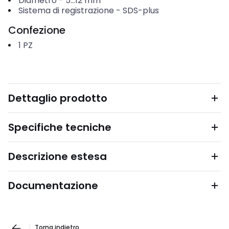
Diametro
-
5...12
mm
Sistema di registrazione
-
SDS-plus
Confezione
1
PZ
Dettaglio prodotto
Specifiche tecniche
Descrizione estesa
Documentazione
Torna indietro