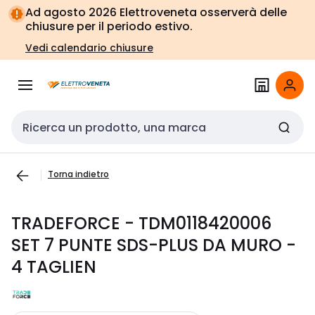
Vai alla
Vai
Ad agosto 2026 Elettroveneta osserverà delle
navigazione
alla
chiusure per il periodo estivo.
pagina
Vedi calendario chiusure
Cerca input
Torna indietro
TRADEFORCE - TDM0118420006
SET 7 PUNTE SDS-PLUS DA MURO -
4 TAGLIEN