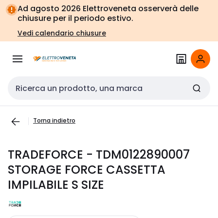
Vai alla
Vai
Ad agosto 2026 Elettroveneta osserverà delle
navigazione
alla
chiusure per il periodo estivo.
pagina
Vedi calendario chiusure
Cerca input
Torna indietro
TRADEFORCE - TDM0122890007
STORAGE FORCE CASSETTA
IMPILABILE S SIZE