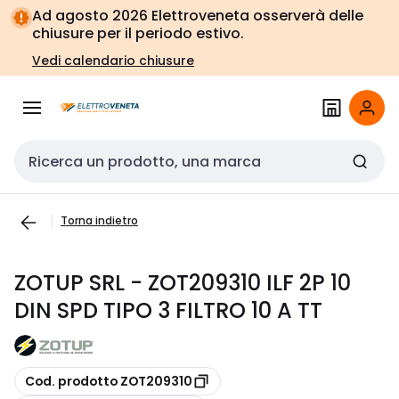
Vai alla
Vai
Ad agosto 2026 Elettroveneta osserverà delle
navigazione
alla
chiusure per il periodo estivo.
pagina
Vedi calendario chiusure
Cerca input
Torna indietro
ZOTUP SRL - ZOT209310 ILF 2P 10
DIN SPD TIPO 3 FILTRO 10 A TT
copia
Cod. prodotto ZOT209310