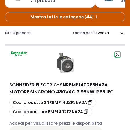
automazione
711 prodotti
3819
Mostra tutte le categorie (44)
10000 prodotti
Ordina per
SCHNEIDER ELECTRIC
-
SNRBMP1402F3NA2A
MOTORE SINCRONO 480VAC 3,95KW IP65 IEC
copia
Cod. prodotto
SNRBMP1402F3NA2A
copia
Cod. produttore
BMP1402F3NA2A
Accedi per visualizzare prezzi e disponibilità