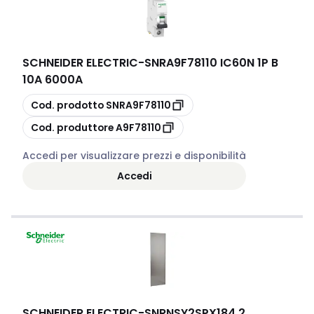
SCHNEIDER ELECTRIC
-
SNRA9F78110 IC60N 1P B
10A 6000A
copia
Cod. prodotto
SNRA9F78110
copia
Cod. produttore
A9F78110
Accedi per visualizzare prezzi e disponibilità
Accedi
SCHNEIDER ELECTRIC
-
SNRNSY2SPX184 2