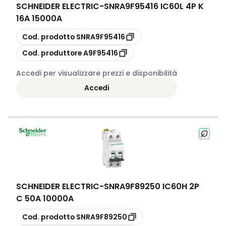
SCHNEIDER ELECTRIC
-
SNRA9F95416 IC60L 4P K
16A 15000A
copia
Cod. prodotto
SNRA9F95416
copia
Cod. produttore
A9F95416
Accedi per visualizzare prezzi e disponibilità
Accedi
SCHNEIDER ELECTRIC
-
SNRA9F89250 IC60H 2P
C 50A 10000A
copia
Cod. prodotto
SNRA9F89250