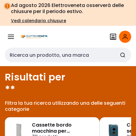
Vai alla
Vai
Ad agosto 2026 Elettroveneta osserverà delle
navigazione
alla
chiusure per il periodo estivo.
pagina
Vedi calendario chiusure
Cerca input
Risultati per
**
Filtra la tua ricerca utilizzando una delle seguenti
categorie
Cassette bordo
Co
macchina per
seg