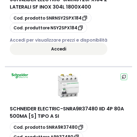
LATERALI SF INOX 304L 1800X400
copia
Cod. prodotto
SNRNSY2SPX184
copia
Cod. produttore
NSY2SPX184
Accedi per visualizzare prezzi e disponibilità
Accedi
SCHNEIDER ELECTRIC
-
SNRA9R37480 IID 4P 80A
500MA [S] TIPO A SI
copia
Cod. prodotto
SNRA9R37480
copia
Cod. produttore
A9R37480