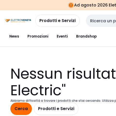
Vai alla
Vai
Ad agosto 2026 Elett
navigazione
alla
pagina
Prodotti e Servizi
Cerca input
News
Promozioni
Eventi
Brandshop
Nessun risulta
Electric"
Abbiamo difficoltà a trovare i prodotti che stai cercando. Utilizza p
Cerca
Prodotti e Servizi