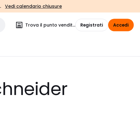
.
Vedi calendario chiusure
Trova il punto vendita
Registrati
Accedi
chneider