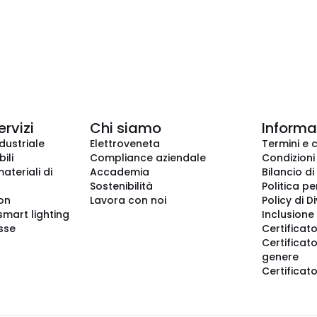
ervizi
Chi siamo
Informaz
dustriale
Elettroveneta
Termini e 
ili
Compliance aziendale
Condizioni
ateriali di
Accademia
Bilancio di
Sostenibilità
Politica pe
ion
Lavora con noi
Policy di D
smart lighting
Inclusione 
sse
Certificato
Certificato
genere
Certificat