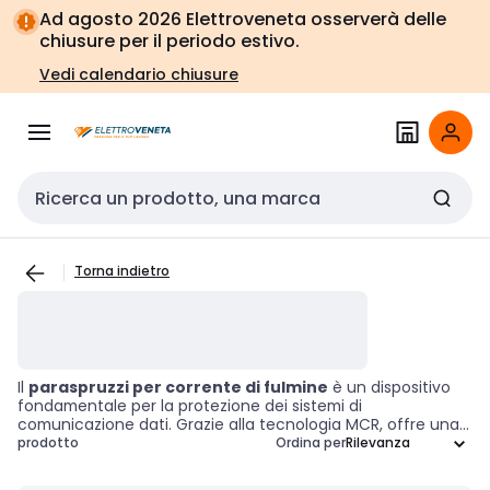
Vai alla
Vai
Ad agosto 2026 Elettroveneta osserverà delle
navigazione
alla
chiusure per il periodo estivo.
pagina
Vedi calendario chiusure
Cerca input
Torna indietro
Il
paraspruzzi per corrente di fulmine
è un dispositivo
fondamentale per la protezione dei sistemi di
comunicazione dati. Grazie alla tecnologia MCR, offre una
regolazione modulare della corrente, garantendo la
prodotto
Ordina per
sicurezza e l'integrità delle apparecchiature di rete. Questo
strumento è indispensabile per assicurare l'affidabilità delle