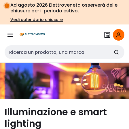
Vai alla
Vai
Ad agosto 2026 Elettroveneta osserverà delle
navigazione
alla
chiusure per il periodo estivo.
pagina
Vedi calendario chiusure
Cerca input
Illuminazione e smart
lighting