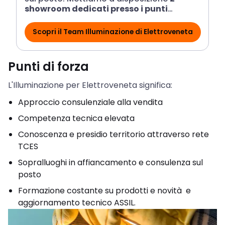
showroom dedicati presso i punti
vendita di Padova e Udine
, luoghi di
confronto e scambio con il nostro
Scopri il Team Illuminazione di Elettroveneta
Tocca con mano
personale specializzato.
Punti di forza
L'Illuminazione per Elettroveneta significa:
Approccio consulenziale alla vendita
Competenza tecnica elevata
Conoscenza e presidio territorio attraverso rete
TCES
Sopralluoghi in affiancamento e consulenza sul
posto
Formazione costante su prodotti e novità e
aggiornamento tecnico ASSIL.