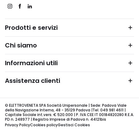
Prodotti e servizi
Chi siamo
Informazioni utili
Assistenza clienti
© ELETTROVENETA SPA Società Unipersonale | Sede: Padova Viale
della Navigazione Interna, 48 - 35129 Padova |Tel. 049 981 4611 |
Capitale Sociale int.vers. € 520.000 | P. IVA CEE IT 00184820280 R.E.A.
PD n. 248977 | Registro Imprese di Padova n. 44121bis
Privacy Policy
Cookies policy
Gestisci Cookies